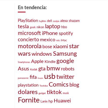
En tendencia:
PlayStation
alexa
shazam
dell
fujifilm
coolpix
laptop
tesla
nikon
hbo
geek
microsoft
iPhone
spotify
concierto
mexico
iMac
ntfs
star
motorola
xiaomi
bose
wars
Samsung
windows
google
Apple
Kindle
Smartphones
bmw
Asus
gta
robots
Kodak
usb
twitter
fifa
panasonic
finepix
Comics
blog
playstation
Toshiba
dolares
tiktok
musk
gadget
Fornite
Huawei
hp
Lanix