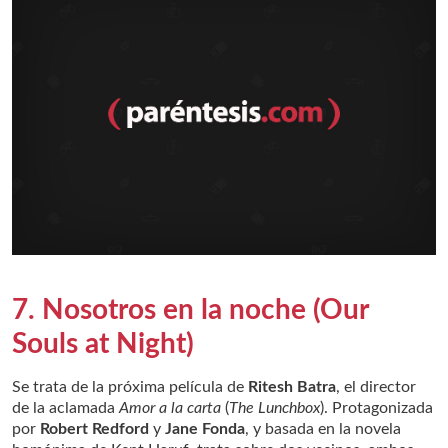
7. Nosotros en la noche (Our
Souls at Night)
Se trata de la próxima película de
Ritesh Batra
, el director
de la aclamada
Amor a la carta
(
The Lunchbox
). Protagonizada
por
Robert Redford
y
Jane Fonda
, y basada en la novela