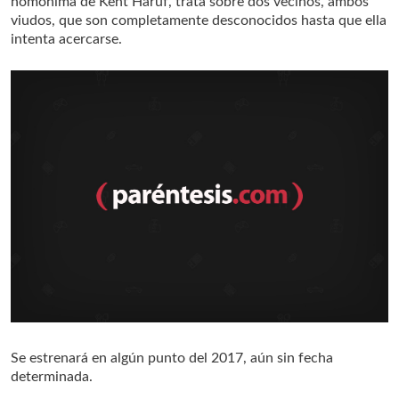
homónima de Kent Haruf, trata sobre dos vecinos, ambos
viudos, que son completamente desconocidos hasta que ella
intenta acercarse.
Se estrenará en algún punto del 2017, aún sin fecha
determinada.