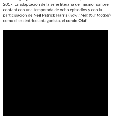
2017. La adaptación de la serie literaria del mismo nombre
contará con una temporada de ocho episodios y con la
participación de
Neil Patrick Harris
(
How I Met Your Mother
)
como el excéntrico antagonista, el
conde Olaf
.