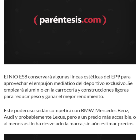
El NIO ES8 conservará algunas líneas estéticas del EP9 para
aprovechar el empujón mediático del deportivo exclusivo. Se
empleará aluminio en la carrocería y construcciones ligeras
para reducir peso y ganar el mejor rendimiento.
Este poderoso sedán competirá con BMW, Mercedes Benz,
Audi y probablemente Lexus, pero a un precio más accesible, o
al menos así lo ha desvelado la marca, sin aún estimar precios.