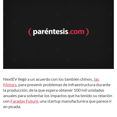
NextEV llegó a un acuerdo con los también chinos,
Jac
Motors
, para prevenir problemas de infraestructura durante
la producción, de la que espera obtener 100 mil unidades
anuales para solventar los impactos que ha tenido su relación
con
Faraday Future
, una startup manufacturera que parece ir
en picada.