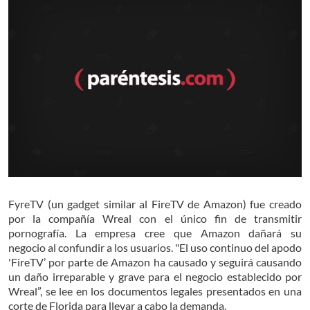
FyreTV (un gadget similar al FireTV de Amazon) fue creado
por la compañía Wreal con el único fin de transmitir
pornografía. La empresa cree que Amazon dañará su
negocio al confundir a los usuarios. "El uso continuo del apodo
'FireTV’ por parte de Amazon ha causado y seguirá causando
un daño irreparable y grave para el negocio establecido por
Wreal”, se lee en los documentos legales presentados en una
corte de Florida para llevar a cabo la demanda.