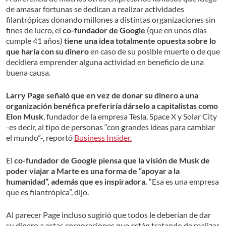
de amasar fortunas se dedican a realizar actividades
filantrópicas donando millones a distintas organizaciones sin
fines de lucro, el
co-fundador de Google
(que en unos días
cumple 41 años)
tiene una idea totalmente opuesta sobre lo
que haría con su dinero
en caso de su posible muerte o de que
decidiera emprender alguna actividad en beneficio de una
buena causa.
Larry Page señaló que en vez de donar su dinero a una
organización benéfica preferiría dárselo a capitalistas como
Elon Musk
, fundador de la empresa Tesla, Space X y Solar City
-es decir, al tipo de personas “con grandes ideas para cambiar
el mundo”-, reportó
Business Insider.
El
co-fundador de Google piensa que la visión de Musk de
poder viajar a Marte es una forma de “apoyar a la
humanidad”, además que es inspiradora.
“Esa es una empresa
que es filantrópica”, dijo.
Al parecer Page incluso sugirió que todos le deberían de dar
su dinero a estas corporaciones que están tratando de realizar