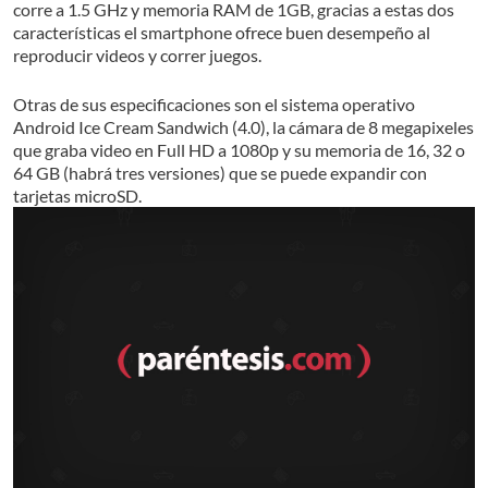
corre a 1.5 GHz y memoria RAM de 1GB, gracias a estas dos
características el smartphone ofrece buen desempeño al
reproducir videos y correr juegos.
Otras de sus especificaciones son el sistema operativo
Android Ice Cream Sandwich (4.0), la cámara de 8 megapixeles
que graba video en Full HD a 1080p y su memoria de 16, 32 o
64 GB (habrá tres versiones) que se puede expandir con
tarjetas microSD.