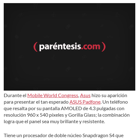
Durante el
Mobile World Congress
,
Asus
hizo su aparición
para presentar el tan esperado
ASUS Padfone
. Un teléfono
que resalta por su pantalla AMOLED de 4.3 pulgadas con
resolución 960 x 540 píxeles y Gorilla Glass; la combinación
logra que el panel sea muy brillante y resistente.
Tiene un procesador de doble núcleo Snapdragon S4 que