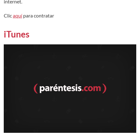
internet.
Clic
aquí
para contratar
iTunes