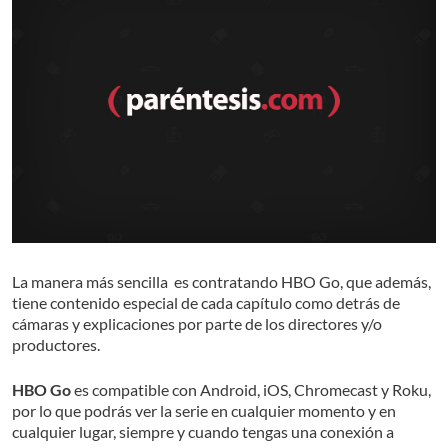
La manera más sencilla es contratando HBO Go, que además,
tiene contenido especial de cada capítulo como detrás de
cámaras y explicaciones por parte de los directores y/o
productores.
HBO Go
es compatible con Android, iOS, Chromecast y Roku,
por lo que podrás ver la serie en cualquier momento y en
cualquier lugar, siempre y cuando tengas una conexión a