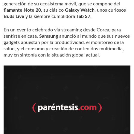
generación de su ecosistema móvil, que se compone del
flamante Note 20
, su clásico
Galaxy
Watch
, unos curiosos
Buds Live
y la siempre cumplidora
Tab S7
.
En un evento celebrado vía streaming desde Corea, para
sentirse en casa,
Samsung
anunció al mundo que sus nuevos
gadgets apuestan por la productividad, el monitoreo de la
salud, y el consumo y creación de contenidos multimedia,
muy en sintonía con la situación global actual.