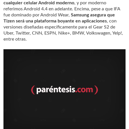
cualquier celular Android moderno
, y por moderno
referimos Android 4.4 en adelante. Encima, pese a que IFA
fue dominado por Android Wear,
Samsung asegura que
Tizen será una plataforma boyante en aplicaciones
, con
versiones diseñadas específicamente para el Gear S2 de
Uber, Twitter, CNN, ESPN, Nike+, BMW, Volkswagen, Yelp!,
entre otras.