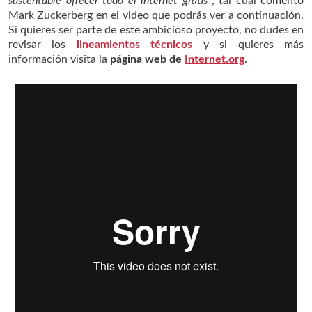
sustentable ofrecer todo el internet gratis”
, tal cual comentó
Mark Zuckerberg en el video que podrás ver a continuación.
Si quieres ser parte de este ambicioso proyecto, no dudes en
revisar los
lineamientos técnicos
y si quieres más
información visita la
página web de
Internet.org
.