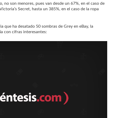
o, no son menores, pues van desde un 67%, en el caso de
ictoria’s Secret, hasta un 385%, en el caso de la ropa
ria que ha desatado 50 sombras de Grey en eBay, la
a con cifras interesantes: