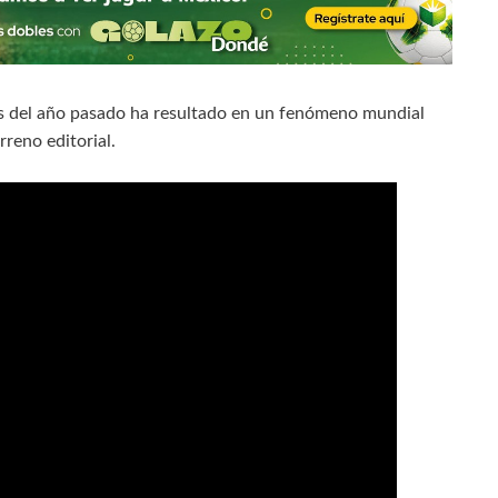
s del año pasado ha resultado en un fenómeno mundial
rreno editorial.