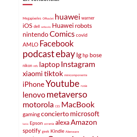
huawei
warner
Megapixeles
OfficeJet
Huawei
iOS
robots
dell
netbooks
Comics
nintendo
covid
Facebook
AMLO
podcast
ebay
Ig
bose
hp
Instagram
laptop
nikon
ntfs
tiktok
xiaomi
minicomponente
Youtube
iPhone
rusia
metaverso
lenovo
motorola
MacBook
CES
microsoft
concierto
gaming
Amazon
alexa
Epson
ucrania
lumix
spotify
Kindle
geek
Alienware