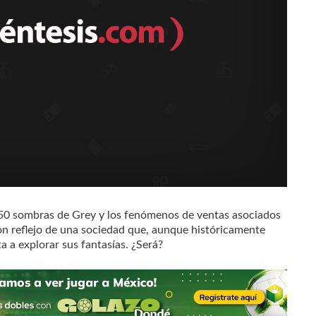
 50 sombras de Grey y los fenómenos de ventas asociados
son reflejo de una sociedad que, aunque históricamente
a a explorar sus fantasías. ¿Será?