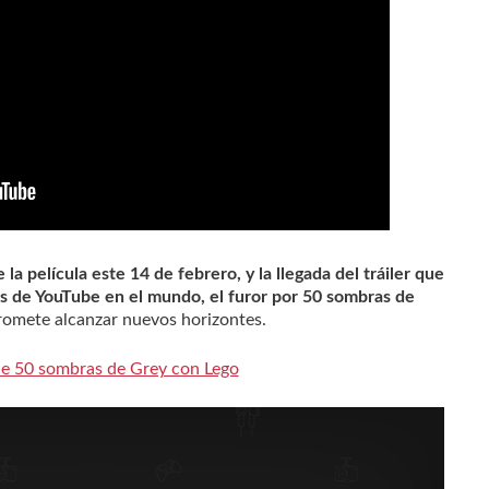
la película este 14 de febrero, y la llegada del tráiler que
os de YouTube en el mundo, el furor por 50 sombras de
romete alcanzar nuevos horizontes.
 de 50 sombras de Grey con Lego