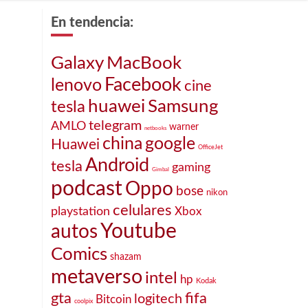
En tendencia:
Galaxy
MacBook
Facebook
lenovo
cine
huawei
Samsung
tesla
telegram
AMLO
warner
netbooks
china
google
Huawei
OfficeJet
Android
tesla
gaming
Gimbal
podcast
Oppo
bose
nikon
celulares
playstation
Xbox
Youtube
autos
Comics
shazam
metaverso
intel
hp
Kodak
gta
fifa
logitech
Bitcoin
coolpix