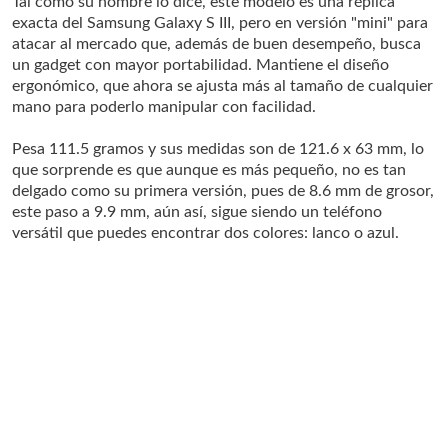
Tal como su nombre lo dice, este modelo es una réplica
exacta del Samsung Galaxy S III, pero en versión "mini" para
atacar al mercado que, además de buen desempeño, busca
un gadget con mayor portabilidad. Mantiene el diseño
ergonómico, que ahora se ajusta más al tamaño de cualquier
mano para poderlo manipular con facilidad.
Pesa 111.5 gramos y sus medidas son de 121.6 x 63 mm, lo
que sorprende es que aunque es más pequeño, no es tan
delgado como su primera versión, pues de 8.6 mm de grosor,
este paso a 9.9 mm, aún así, sigue siendo un teléfono
versátil que puedes encontrar dos colores: lanco o azul.
EXPERIENCIA DE USO
Este teléfono me dejó muy satisfecho, sobre todo porque
soy del tipo de usuario que admiraba las funciones del S III,
Leer más
pero que más bien prefiere tener un celular que no ocupe
demasiado espacio en el pantalón y que pueda llevar a
cualquier lado sin que resulte estorboso.