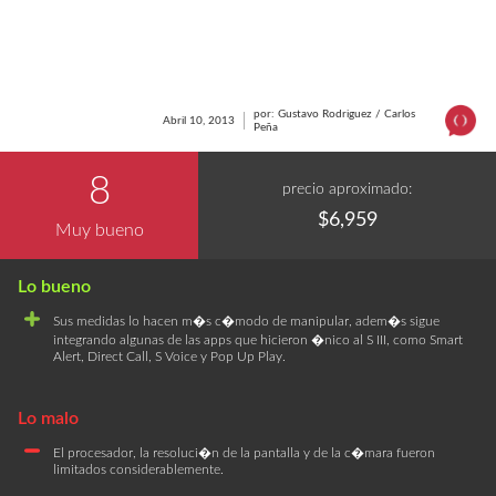
por: Gustavo Rodriguez / Carlos
Abril 10, 2013
Peña
8
precio aproximado:
$6,959
Muy bueno
Sus medidas lo hacen m�s c�modo de manipular, adem�s sigue
integrando algunas de las apps que hicieron �nico al S III, como Smart
Alert, Direct Call, S Voice y Pop Up Play.
El procesador, la resoluci�n de la pantalla y de la c�mara fueron
limitados considerablemente.