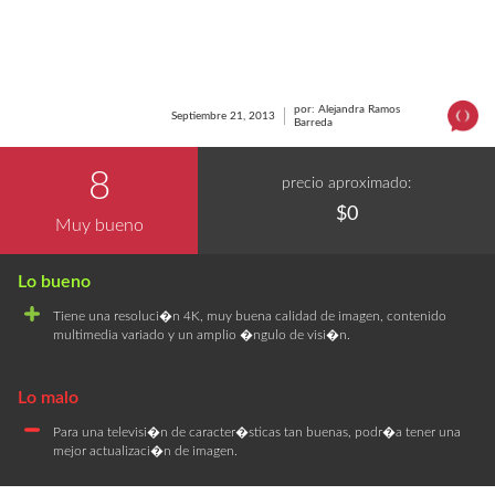
por: Alejandra Ramos
Septiembre 21, 2013
Barreda
8
precio aproximado:
$0
Muy bueno
Tiene una resoluci�n 4K, muy buena calidad de imagen, contenido
multimedia variado y un amplio �ngulo de visi�n.
Para una televisi�n de caracter�sticas tan buenas, podr�a tener una
mejor actualizaci�n de imagen.