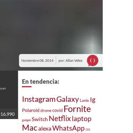
Noviembre 08, 2014
por: Allan Vélez
En tendencia:
s en
Instagram
Galaxy
Ig
Lanix
Fornite
Polaroid
covid
drone
$16,990
Netflix
laptop
Switch
gadget
Mac
WhatsApp
alexa
CES