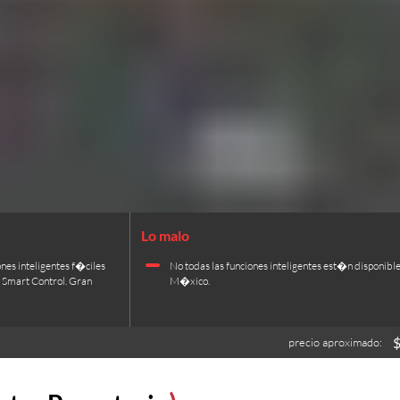
nes inteligentes f�ciles
No todas las funciones inteligentes est�n disponible
 Smart Control. Gran
M�xico.
precio aproximado: