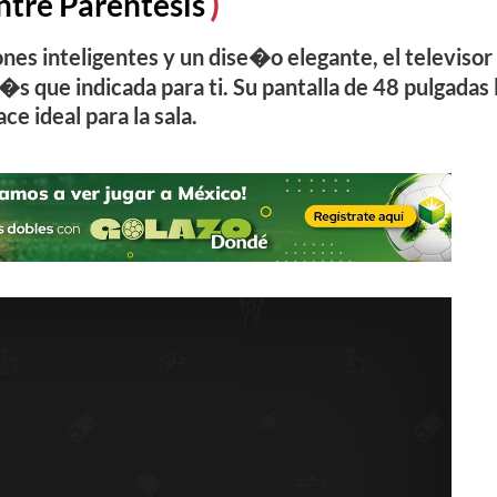
ntre Parentesis
ones inteligentes y un dise�o elegante, el televisor
ue indicada para ti. Su pantalla de 48 pulgadas 
ace ideal para la sala.