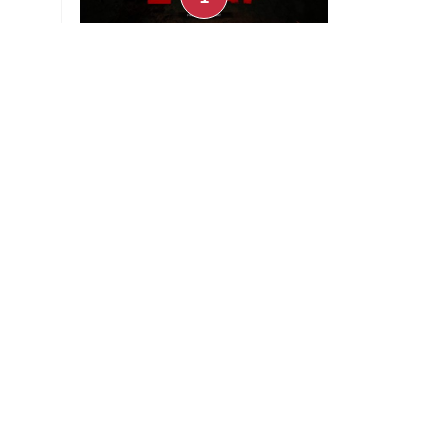
Preview - Gears of War: E-Day,
nuestra experiencia jugando tres
días el multiplayer
Uriel Barco
Julio 30, 2026
Noticias
Instagram eliminará
videos grabados en
secreto con las Ray Ban
Meta
Noticias
Kia EV3 arranca
preventa en México a
través de Mercado
Libre