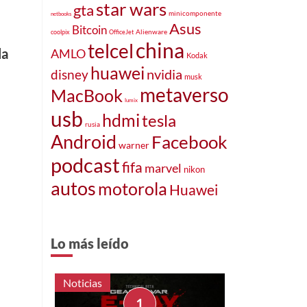
star wars
gta
minicomponente
netbooks
Asus
Bitcoin
Alienware
coolpix
OfficeJet
china
telcel
la
AMLO
Kodak
huawei
disney
nvidia
musk
metaverso
MacBook
lumix
usb
hdmi
tesla
rusia
Android
Facebook
warner
podcast
fifa
marvel
nikon
autos
motorola
Huawei
Lo más leído
Noticias