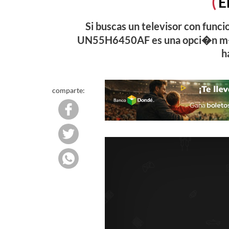
E
Si buscas un televisor con funci
UN55H6450AF es una opci�n m�s q
h
comparte: