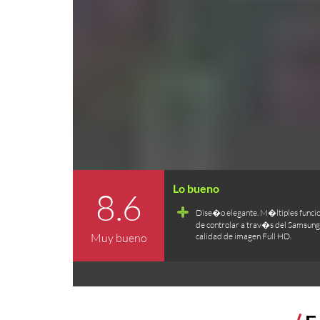
8.6
Dise�o elegante. M�ltiples funcio
de controlar a trav�s del Samsung
Muy bueno
calidad de imagen Full HD.