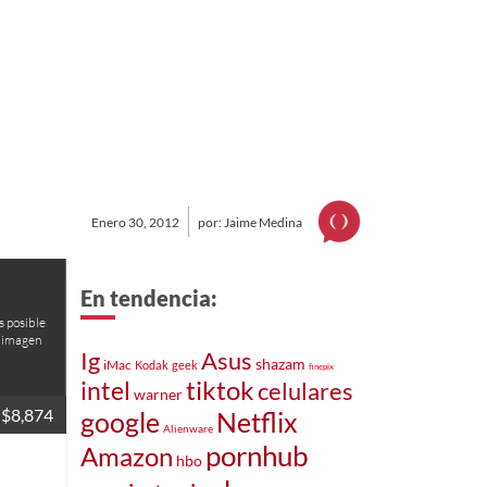
Enero 30, 2012
por: Jaime Medina
En tendencia:
s posible
a imagen
Asus
Ig
shazam
iMac
Kodak
geek
finepix
intel
tiktok
celulares
warner
$8,874
Netflix
google
Alienware
pornhub
Amazon
hbo