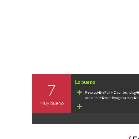
7
Resoluci�n Full HD con tecnolog
actualizaci�n de imagen a trav�s 
Muy bueno