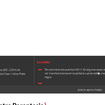
Tan solo tiene dos puertos HDMI. En algunos casos, e
�a LED. 120Hz de
ver manchas blancas en la pantalla cuando est� un
de Clear Motion Rate.
negra.
precio aproximado: