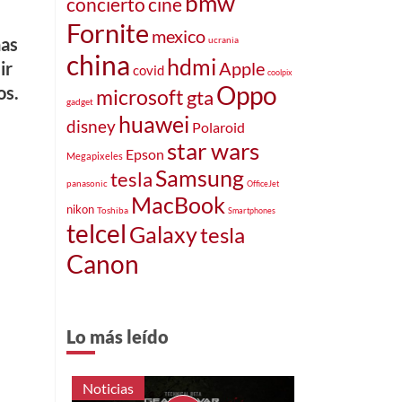
bmw
concierto
cine
Fornite
mexico
nas
ucrania
china
hdmi
ir
Apple
covid
coolpix
Oppo
os.
microsoft
gta
gadget
huawei
disney
Polaroid
star wars
Epson
Megapixeles
Samsung
tesla
panasonic
OfficeJet
MacBook
nikon
Toshiba
Smartphones
telcel
Galaxy
tesla
Canon
Lo más leído
Noticias