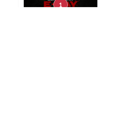
Preview - Gears of War: E-Day,
nuestra experiencia jugando tres
días el multiplayer
Uriel Barco
Julio 30, 2026
Noticias
AT&T pierde un millón
de clientes de prepago
en México por registro
de líneas
Noticias
Instagram eliminará
videos grabados en
secreto con las Ray Ban
Meta