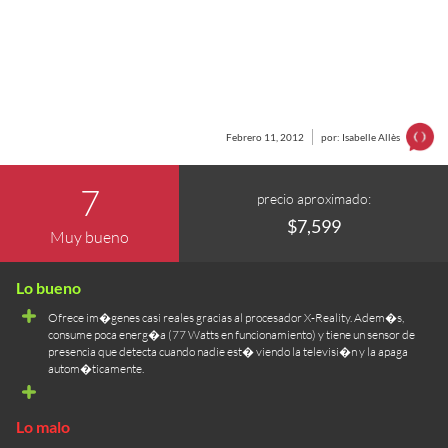
Febrero 11, 2012
por: Isabelle Allès
7
precio aproximado:
$7,599
Muy bueno
Ofrece im�genes casi reales gracias al procesador X-Reality. Adem�s,
consume poca energ�a (77 Watts en funcionamiento) y tiene un sensor de
presencia que detecta cuando nadie est� viendo la televisi�n y la apaga
autom�ticamente.