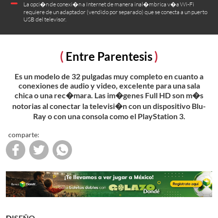
La opci�n de conexi�n a Internet de manera inal�mbrica v�a Wi-Fi
requiere de un adaptador (vendido por separado) que se conecta a un puerto
USB del televisor.
Entre Parentesis
Es un modelo de 32 pulgadas muy completo en cuanto a
conexiones de audio y video, excelente para una sala
chica o una rec�mara. Las im�genes Full HD son m�s
notorias al conectar la televisi�n con un dispositivo Blu-
Ray o con una consola como el PlayStation 3.
comparte:
DISEÑO