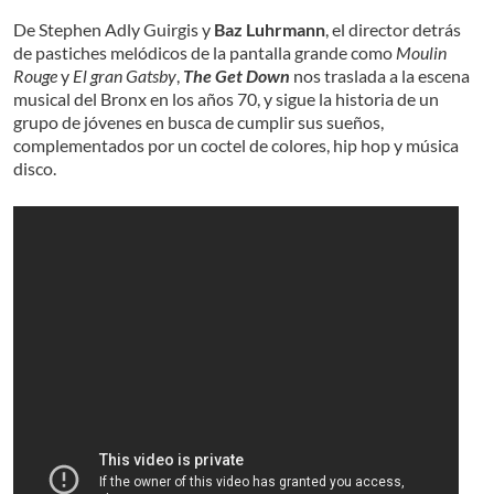
De Stephen Adly Guirgis y
Baz Luhrmann
, el director detrás
de pastiches melódicos de la pantalla grande como
Moulin
Rouge
y
El gran Gatsby
,
The Get Down
nos traslada a la escena
musical del Bronx en los años 70, y sigue la historia de un
grupo de jóvenes en busca de cumplir sus sueños,
complementados por un coctel de colores, hip hop y música
disco.