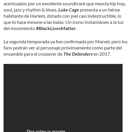
acentuados por un excelente soundtrack que mezcla hip hop,
soul, jazz y rhythm & blues.
Luke Cage
presenta a un héroe
habitante de Harlem, dotado con piel casi indestructible, lo
que lo hace inmune a las balas. Un ícono instantáneo a la luz
del movimiento
#BlackLivesMatter
.
La segunda temporada ya fue confirmada por Marvel, pero los
fans podrán ver al personaje próximamente como parte del
ensamble para el
crossover
de
The Defenders
en 2017.