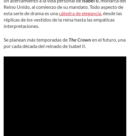
un acercamiento a la vida personal de
Isabel II
, monarca del
Reino Unido, al comienzo de su mandato. Todo aspecto de
esta serie de drama es una
cátedra de elegancia
, desde las
réplicas de los vestidos de la reina hasta las empáticas
interpretaciones.
Se planean más temporadas de
The Crown
en el futuro, una
por cada década del reinado de Isabel II.