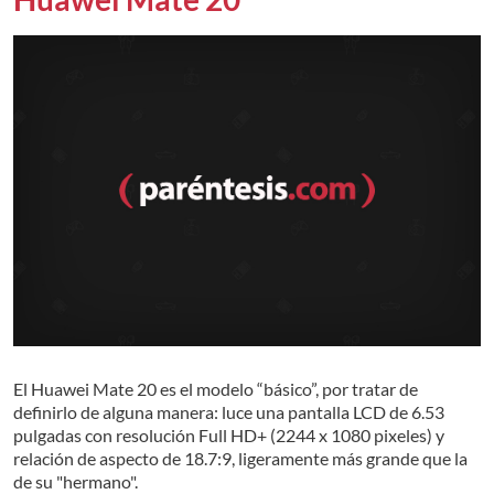
El Huawei Mate 20 es el modelo “básico”, por tratar de
definirlo de alguna manera: luce una pantalla LCD de 6.53
pulgadas con resolución Full HD+ (2244 x 1080 pixeles) y
relación de aspecto de 18.7:9, ligeramente más grande que la
de su "hermano".