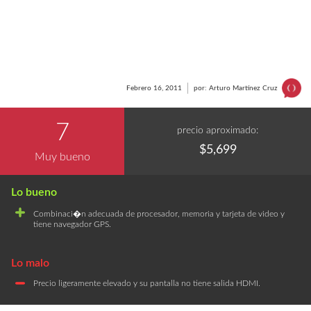
Febrero 16, 2011
por: Arturo Martínez Cruz
7
precio aproximado:
$5,699
Muy bueno
Combinaci�n adecuada de procesador, memoria y tarjeta de video y
tiene navegador GPS.
Precio ligeramente elevado y su pantalla no tiene salida HDMI.