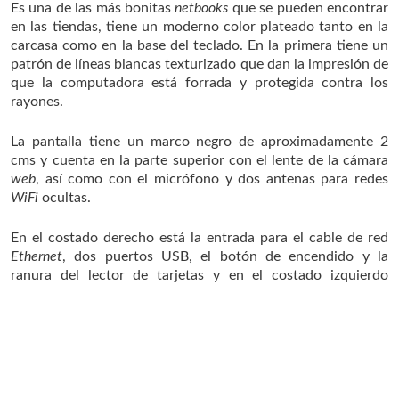
Es una de las más bonitas
netbooks
que se pueden encontrar
en las tiendas, tiene un moderno color plateado tanto en la
carcasa como en la base del teclado. En la primera tiene un
patrón de líneas blancas texturizado que dan la impresión de
que la computadora está forrada y protegida contra los
rayones.
La pantalla tiene un marco negro de aproximadamente 2
cms y cuenta en la parte superior con el lente de la cámara
web
, así como con el micrófono y dos antenas para redes
WiFi
ocultas.
En el costado derecho está la entrada para el cable de red
Ethernet
, dos puertos USB, el botón de encendido y la
ranura del lector de tarjetas y en el costado izquierdo
podemos encontrar la entrada para audífonos, un puerto
USB, la rejilla de ventilación, el puerto VGA para conectar
un monitor o proyector y la entrada para el cargador.
Tiene unas rejillas de ventilación en el costado derecho y
Leer más
una salida que funciona como escape en el izquierdo por el