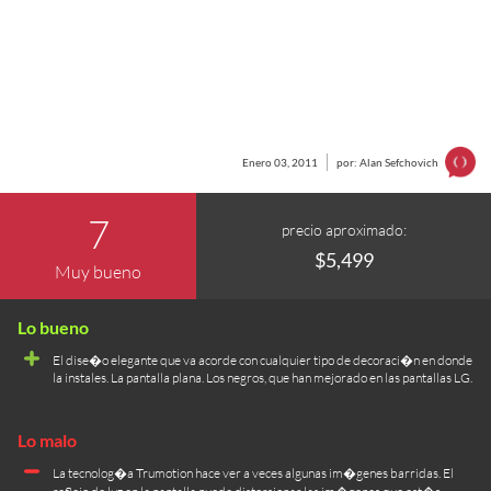
Enero 03, 2011
por: Alan Sefchovich
7
precio aproximado:
$5,499
Muy bueno
El dise�o elegante que va acorde con cualquier tipo de decoraci�n en donde
la instales. La pantalla plana. Los negros, que han mejorado en las pantallas LG.
La tecnolog�a Trumotion hace ver a veces algunas im�genes barridas. El