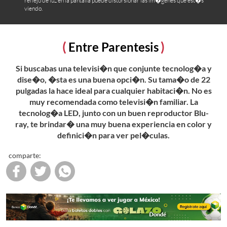
reflejo de luz en la pantalla puede distorsionar las im�genes que est�s
viendo.
Entre Parentesis
Si buscabas una televisi�n que conjunte tecnolog�a y
dise�o, �sta es una buena opci�n. Su tama�o de 22
pulgadas la hace ideal para cualquier habitaci�n. No es
muy recomendada como televisi�n familiar. La
tecnolog�a LED, junto con un buen reproductor Blu-
ray, te brindar� una muy buena experiencia en color y
definici�n para ver pel�culas.
comparte: