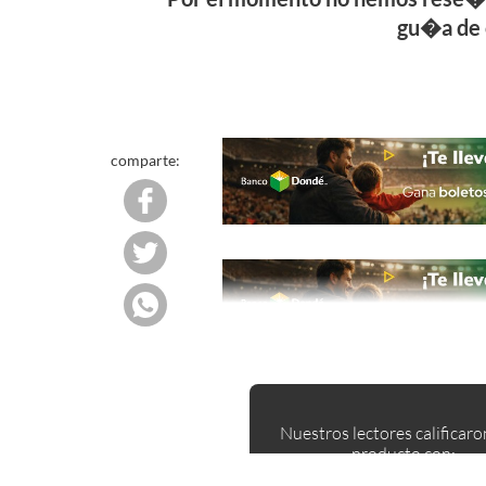
gu�a de 
comparte:
Nuestros lectores calificaro
producto con: