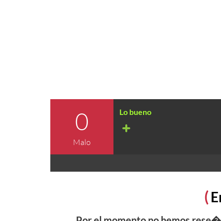
0
Malo
E
Por el momento no hemos rese�a