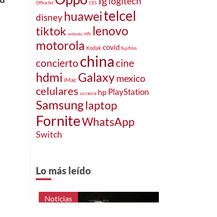
Ig
logitech
OfficeJet
CES
telcel
huawei
disney
lenovo
tiktok
ntfs
netbooks
motorola
covid
Kodak
fujifilm
china
concierto
cine
Galaxy
hdmi
mexico
iMac
celulares
PlayStation
hp
ucrania
Samsung
laptop
Fornite
WhatsApp
Switch
Lo más leído
Noticias