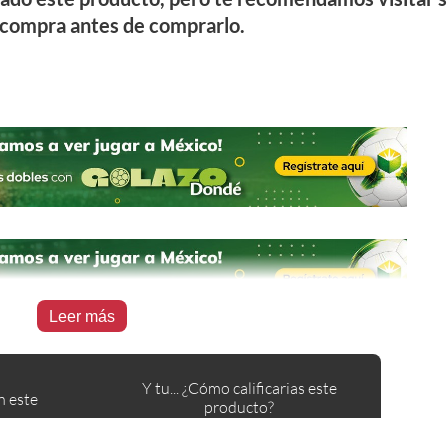
compra antes de comprarlo.
Leer más
Y tu... ¿Cómo calificarias este
n este
producto?
Ayuda a otros usuarios con tu opinión.