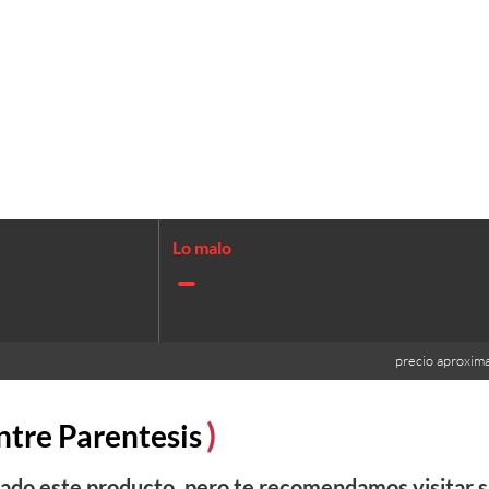
precio aproxim
ntre Parentesis
do este producto, pero te recomendamos visitar s