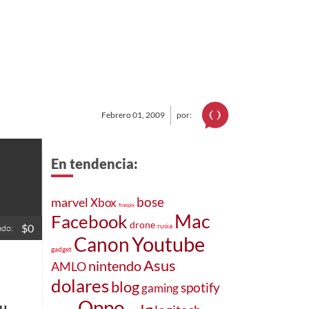
Febrero 01, 2009
por:
En tendencia:
bose
marvel
Xbox
finepix
Mac
Facebook
drone
$0
rusia
ado:
Canon
Youtube
gadget
Asus
nintendo
AMLO
dolares
blog
spotify
gaming
Oppo
u