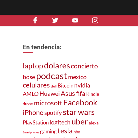
En tendencia:
dolares
laptop
concierto
podcast
n
mexico
bose
celulares
nvidia
Bitcoin
dell
Asus
fifa
Huawei
AMLO
Kindle
Facebook
microsoft
drone
star wars
iPhone
spotify
uber
logitech
PlayStation
alexa
tesla
gaming
hbo
Smartphones