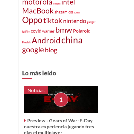
motorola
intel
coolpix
MacBook
shazam
CES
lumix
Oppo
tiktok
nintendo
gadget
bmw
Polaroid
covid
warner
fujifilm
china
Android
Kodak
google
blog
Lo más leído
Noticias
Preview - Gears of War: E-Day,
nuestra experiencia jugando tres
días el multiplayer