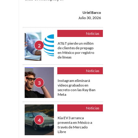
Uriel Barco
Julio 30, 2026
Noticias
AT&T pierde un millón
de clientes de prepago
en México por registro
de líneas
Noticias
Instagram eliminará
videos grabados en
secreto con las Ray Ban
Meta
Noticias
Kia EV3 arranca
preventa en México a
través de Mercado
Libre