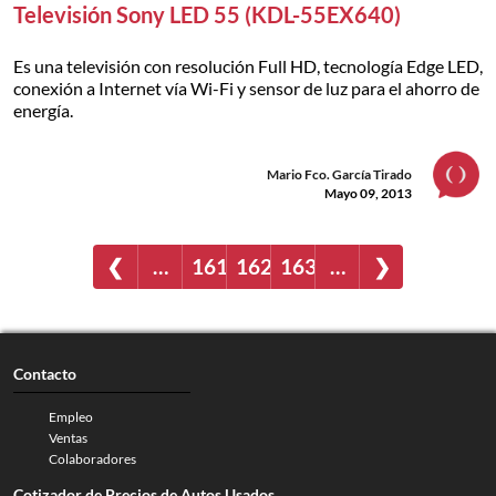
Televisión Sony LED 55 (KDL-55EX640)
Es una televisión con resolución Full HD, tecnología Edge LED,
conexión a Internet vía Wi-Fi y sensor de luz para el ahorro de
energía.
Mario Fco. García Tirado
Mayo 09, 2013
❮
…
161
162
163
…
❯
Contacto
Empleo
Ventas
Colaboradores
Cotizador de Precios de Autos Usados