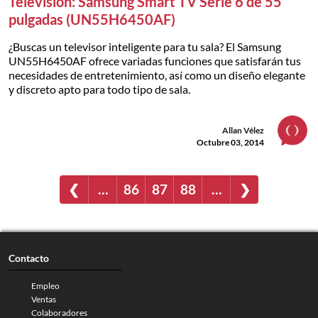
Televisión: Samsung Smart TV Serie 6 de 55
pulgadas (UN55H6450AF)
¿Buscas un televisor inteligente para tu sala? El Samsung
UN55H6450AF ofrece variadas funciones que satisfarán tus
necesidades de entretenimiento, así como un diseño elegante
y discreto apto para todo tipo de sala.
Allan Vélez
Octubre 03, 2014
❮
…
86
87
88
…
❯
Contacto
Empleo
Ventas
Colaboradores