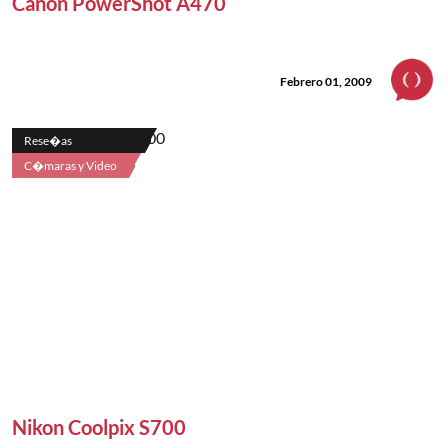
Canon PowerShot A470
Febrero 01, 2009
Rese�as
C�maras y Video
Nikon Coolpix S700