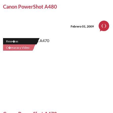
Canon PowerShot A480
Febrero 01, 2009
Rese�as
C�maras y Video