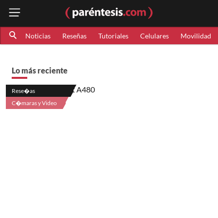
Noticias
Reseñas
Tutoriales
Celulares
Movilidad
Lo más reciente
Rese�as
C�maras y Video