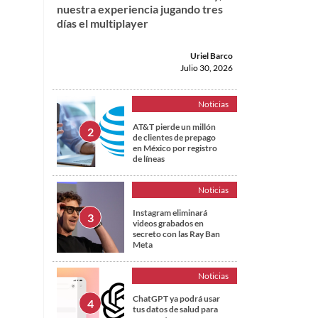
nuestra experiencia jugando tres
días el multiplayer
Uriel Barco
Julio 30, 2026
Noticias
AT&T pierde un millón
de clientes de prepago
en México por registro
de líneas
Noticias
Instagram eliminará
videos grabados en
secreto con las Ray Ban
Meta
Noticias
ChatGPT ya podrá usar
tus datos de salud para