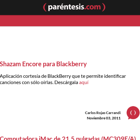
Shazam Encore para Blackberry
Aplicación cortesía de BlackBerry que te permite identificar
canciones con sólo oírlas. Descárgala
aquí
Carlos Rojas Carrandi
Noviembre 03, 2011
Computadora iMac de 21.5 pulgadas (MC309E/A)