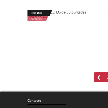
Rese�as
Pantallas
❮
Contacto