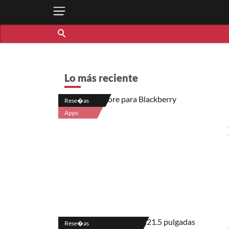
Lo más reciente
Rese�as
Apps
Rese�as