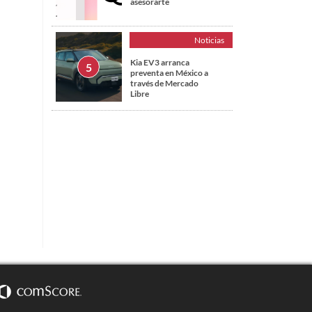
asesorarte
Noticias
Kia EV3 arranca
preventa en México a
través de Mercado
Libre