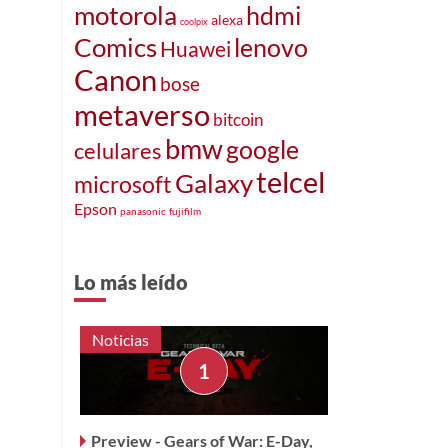
motorola
hdmi
alexa
coolpix
Comics
lenovo
Huawei
Canon
bose
metaverso
bitcoin
bmw
google
celulares
telcel
Galaxy
microsoft
Epson
panasonic
fujifilm
e
Lo más leído
Noticias
Preview - Gears of War: E-Day,