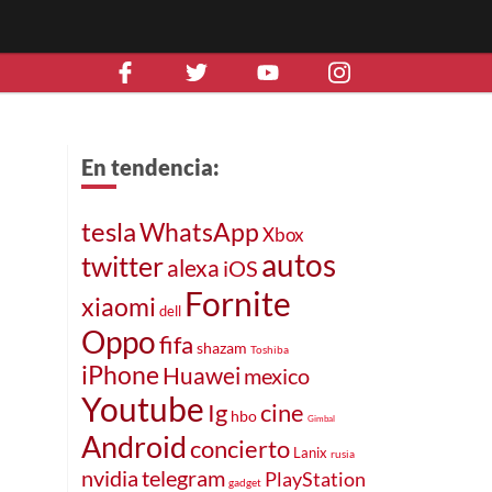
En tendencia:
tesla
WhatsApp
Xbox
autos
twitter
alexa
iOS
Fornite
xiaomi
dell
Oppo
fifa
shazam
Toshiba
iPhone
Huawei
mexico
Youtube
Ig
cine
hbo
Gimbal
Android
concierto
Lanix
rusia
nvidia
telegram
PlayStation
gadget