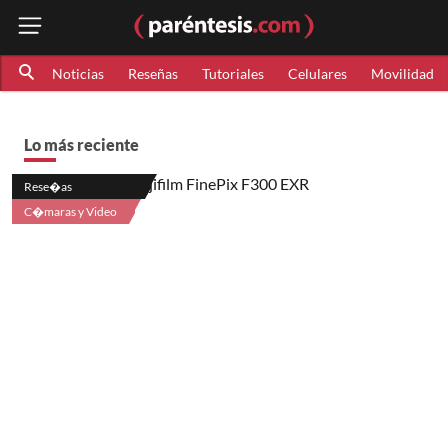
Noticias
Reseñas
Tutoriales
Celulares
Movilidad
Lo más reciente
Rese�as
C�maras y Video