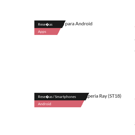
Rese�as
Apps
Rese�as / Smartphones
Android