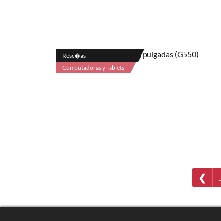
Rese�as
Computadoras y Tablets
❮