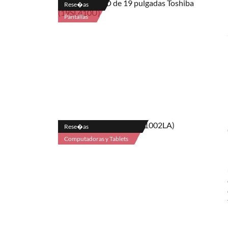
Rese�as
Pantallas
Rese�as
Computadoras y Tablets