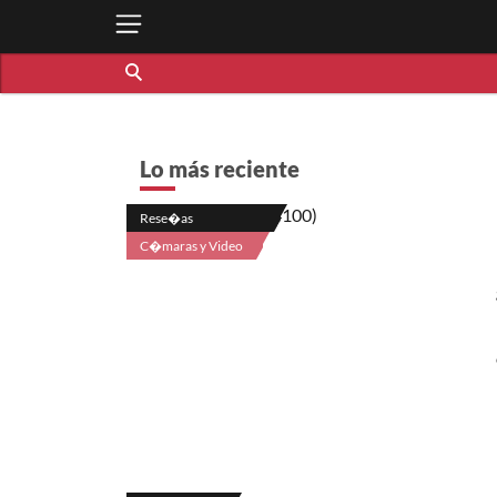
Lo más reciente
Rese�as
C�maras y Video