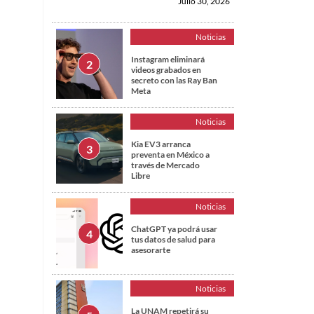
Julio 30, 2026
Noticias
Instagram eliminará
videos grabados en
secreto con las Ray Ban
Meta
Noticias
Kia EV3 arranca
preventa en México a
través de Mercado
Libre
Noticias
ChatGPT ya podrá usar
tus datos de salud para
asesorarte
Noticias
La UNAM repetirá su