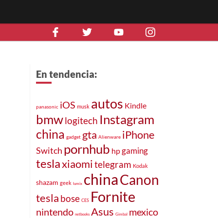
En tendencia:
autos
iOS
Kindle
musk
panasonic
bmw
Instagram
logitech
china
gta
iPhone
gadget
Alienware
pornhub
Switch
gaming
hp
tesla
xiaomi
telegram
Kodak
china
Canon
shazam
geek
lumix
Fornite
tesla
bose
CES
Asus
nintendo
mexico
netbooks
Gimbal