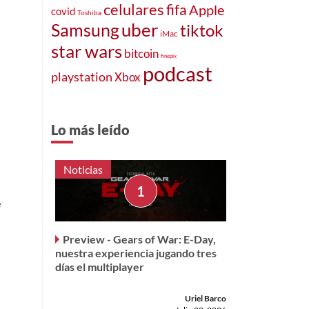
celulares
fifa
Apple
covid
Toshiba
uber
Samsung
tiktok
iMac
star wars
bitcoin
finepix
podcast
playstation
Xbox
Lo más leído
Noticias
e
Preview - Gears of War: E-Day,
nuestra experiencia jugando tres
días el multiplayer
Uriel Barco