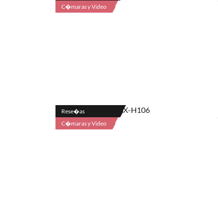
C�maras y Video
Rese�as
C�maras y Video