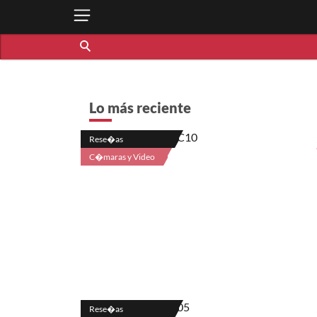
Lo más reciente
Rese�as
C�maras y Video
Rese�as