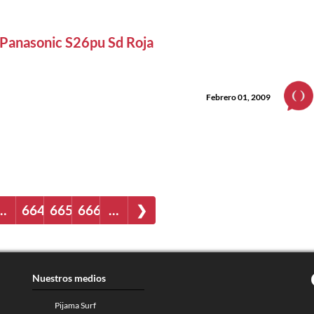
Panasonic S26pu Sd Roja
Febrero 01, 2009
…
664
665
666
…
❯
Nuestros medios
Pijama Surf