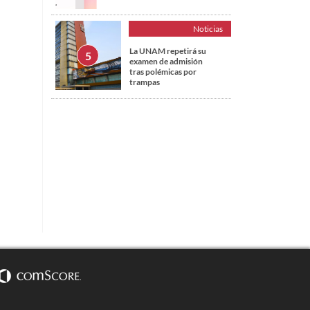
Noticias
La UNAM repetirá su
examen de admisión
tras polémicas por
trampas