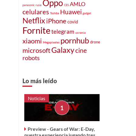
Oppo
AMLO
panasonic
rusia
CES
celulares
Huawei
Toshiba
gadget
Netflix
iPhone
covid
Fornite
telegram
ucrania
pornhub
xiaomi
drone
Megapixeles
Galaxy
microsoft
cine
robots
Lo más leído
Noticias
Preview - Gears of War: E-Day,
nuestra experiencia jugando tres