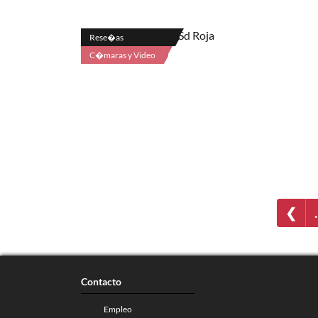
Rese�as
C�maras y Video
❮
Contacto
Empleo