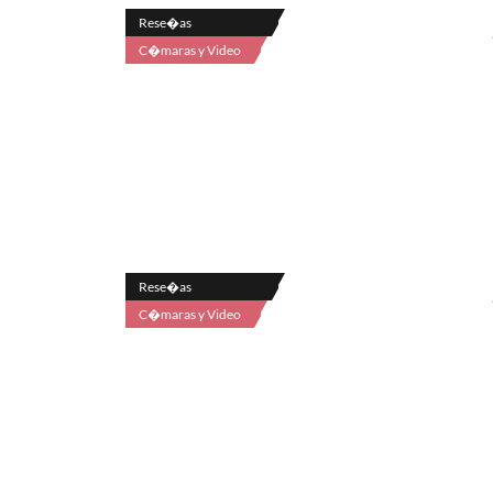
Rese�as
C�maras y Video
Rese�as
C�maras y Video