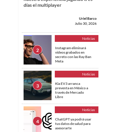
días el multiplayer
Uriel Barco
Julio 30, 2026
Noticias
Instagram eliminará
videos grabados en
secreto con las Ray Ban
Meta
Noticias
Kia EV3 arranca
preventa en México a
través de Mercado
Libre
Noticias
ChatGPT ya podrá usar
tus datos de salud para
asesorarte