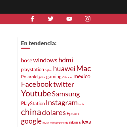
En tendencia:
hdmi
windows
bose
Mac
huawei
playstation
fujifilm
mexico
gaming
Polaroid
geek
OfficeJet
Facebook
twitter
Youtube
Samsung
Instagram
PlayStation
lumix
china
dolares
Epson
google
alexa
nikon
musk
minicomponente