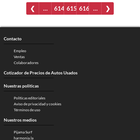
❮
…
614
615
616
…
❯
Contacto
Empleo
Ventas
Colaboradores
Cotizador de Precios de Autos Usados
Nuestras politicas
Políticas editoriales
Aviso de privacidad y cookies
Términos de uso
Nuestros medios
Pijama Surf
harmonia.la