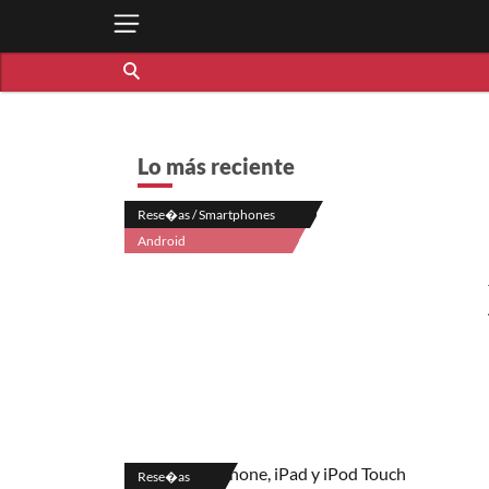
Lo más reciente
Rese�as / Smartphones
Android
Rese�as