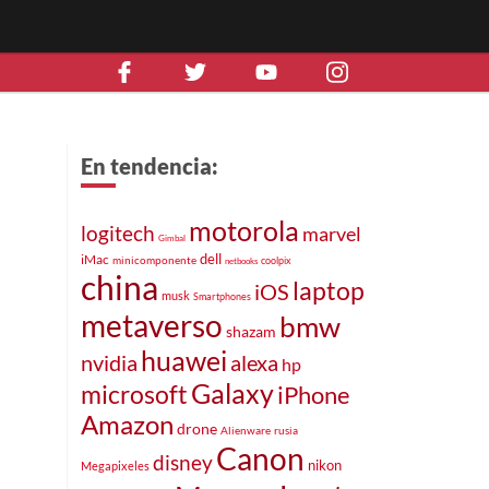
En tendencia:
motorola
logitech
marvel
Gimbal
iMac
dell
minicomponente
coolpix
netbooks
china
laptop
iOS
musk
Smartphones
metaverso
bmw
shazam
huawei
alexa
nvidia
hp
Galaxy
microsoft
iPhone
Amazon
drone
Alienware
rusia
Canon
disney
nikon
Megapixeles