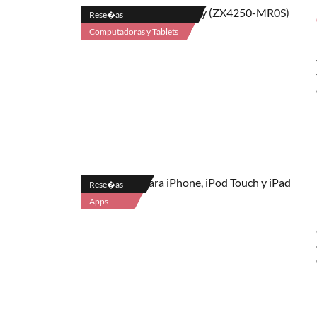
Rese�as
Computadoras y Tablets
Rese�as
Apps