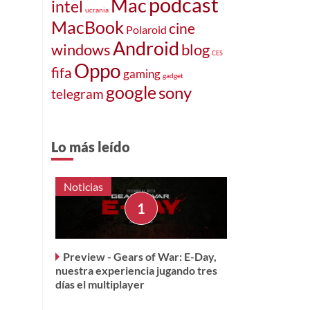
podcast
Mac
intel
ucrania
MacBook
cine
Polaroid
Android
windows
blog
CES
Oppo
fifa
gaming
gadget
google
sony
telegram
Lo más leído
Noticias
Preview - Gears of War: E-Day,
nuestra experiencia jugando tres
días el multiplayer