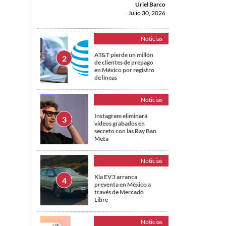
Uriel Barco
Julio 30, 2026
Noticias
AT&T pierde un millón
de clientes de prepago
en México por registro
de líneas
Noticias
Instagram eliminará
videos grabados en
secreto con las Ray Ban
Meta
Noticias
Kia EV3 arranca
preventa en México a
través de Mercado
Libre
Noticias