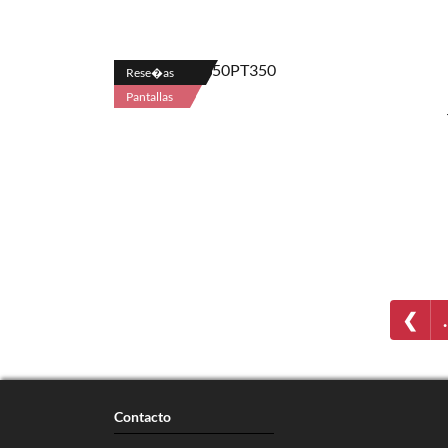
Rese�as
Pantallas
❮
Contacto