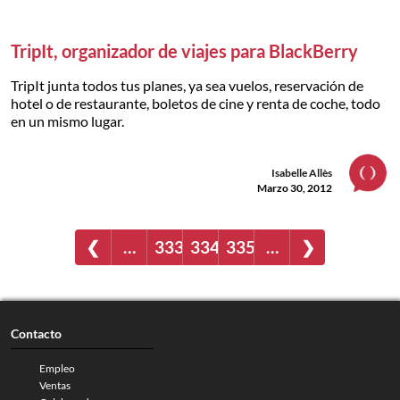
TripIt, organizador de viajes para BlackBerry
TripIt junta todos tus planes, ya sea vuelos, reservación de
hotel o de restaurante, boletos de cine y renta de coche, todo
en un mismo lugar.
Isabelle Allès
Marzo 30, 2012
❮
…
333
334
335
…
❯
Contacto
Empleo
Ventas