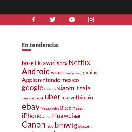
En tendencia:
Netflix
Huawei
bose
Xbox
Android
gaming
warner
Smartphones
Apple
nintendo
mexico
google
xiaomi
tesla
ntfs
finepix
uber
marvel
bitcoin
musk
panasonic
ebay
Bitcoin
geek
Megapixeles
iPhone
Huawei
dell
netbooks
Canon
bmw
Ig
hbo
shazam