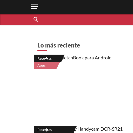
Lo más reciente
Rese�as
Apps
Rese�as