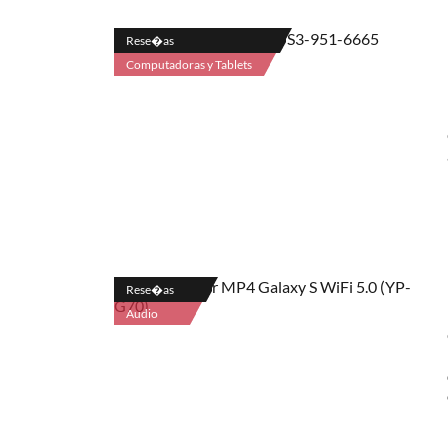
Rese�as
Computadoras y Tablets
Rese�as
Audio