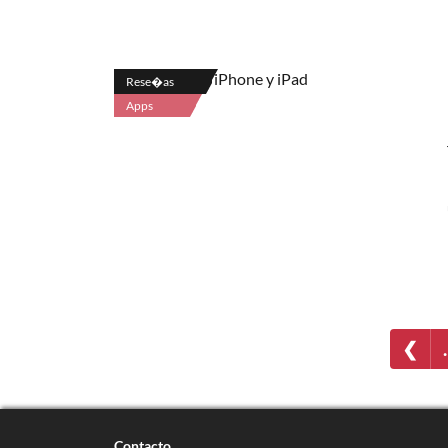
Rese�as
Apps
❮
Contacto