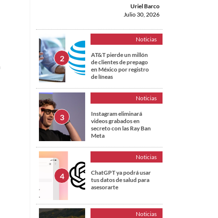
Uriel Barco
Julio 30, 2026
Noticias
AT&T pierde un millón
de clientes de prepago
a
en México por registro
de líneas
Noticias
Instagram eliminará
videos grabados en
secreto con las Ray Ban
Meta
Noticias
ChatGPT ya podrá usar
tus datos de salud para
asesorarte
Noticias