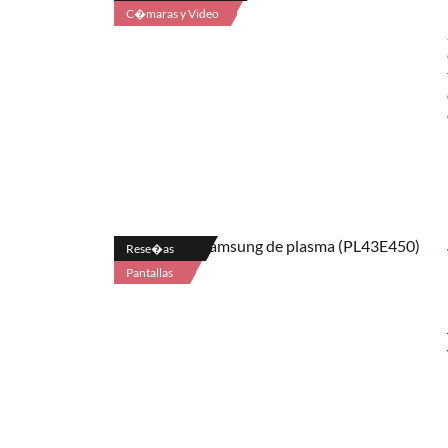
C�maras y Video
Rese�as
Pantallas