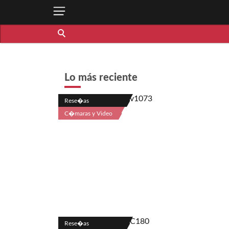
Lo más reciente
Rese�as
C�maras y Video
Rese�as