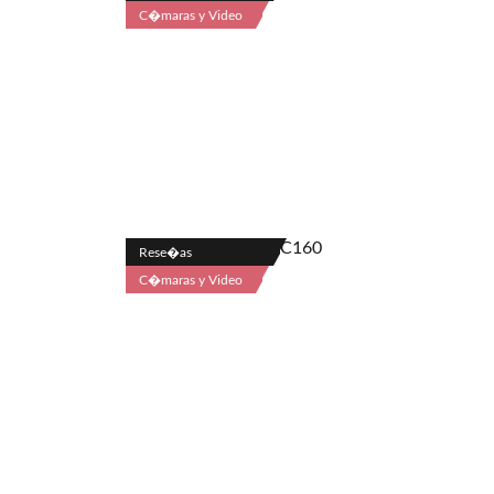
C�maras y Video
Rese�as
C�maras y Video