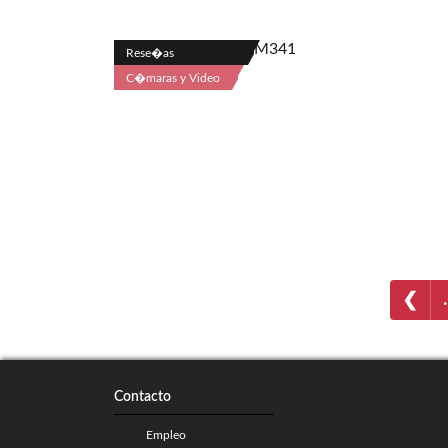
Rese�as
C�maras y Video
❮
Contacto
Empleo