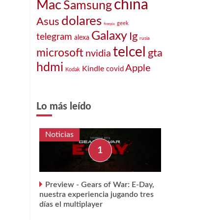
china
Mac
Samsung
dolares
Asus
geek
finepix
Galaxy
Ig
telegram
alexa
rusia
telcel
microsoft
gta
nvidia
hdmi
Apple
Kindle
covid
Kodak
Lo más leído
Noticias
Preview - Gears of War: E-Day,
nuestra experiencia jugando tres
días el multiplayer