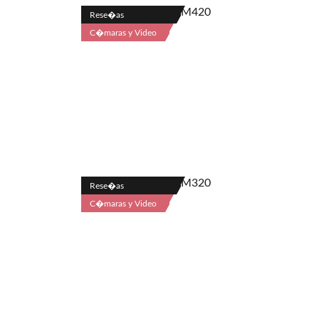
Rese�as
C�maras y Video
Rese�as
C�maras y Video