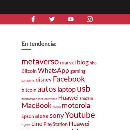
En tendencia:
metaverso
blog
marvel
hbo
WhatsApp
Bitcoin
gaming
Facebook
disney
panasonic
usb
autos
laptop
bitcoin
Huawei
shazam
minicomponente
Alienware
MacBook
motorola
coolpix
Youtube
sony
alexa
Epson
cine
Huawei
PlayStation
fujifilm