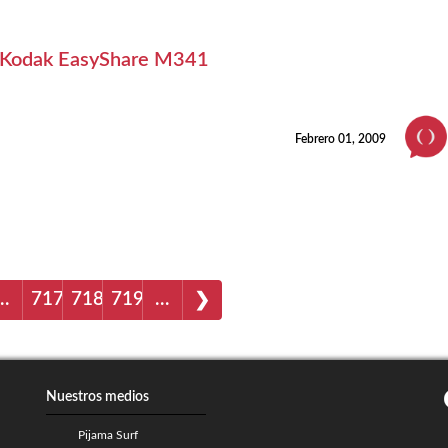
Kodak EasyShare M341
Febrero 01, 2009
…
717
718
719
…
❯
Nuestros medios
Pijama Surf