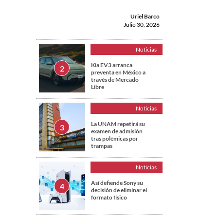
Uriel Barco
Julio 30, 2026
Noticias
Kia EV3 arranca
preventa en México a
través de Mercado
Libre
Noticias
La UNAM repetirá su
examen de admisión
tras polémicas por
trampas
Noticias
Así defiende Sony su
decisión de eliminar el
formato físico