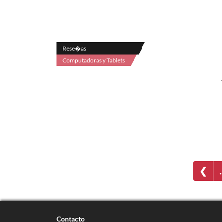
Rese�as
Computadoras y Tablets
❮
Contacto