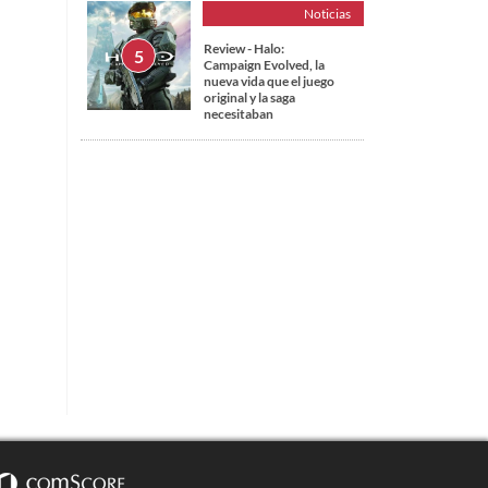
Noticias
Review - Halo:
Campaign Evolved, la
nueva vida que el juego
original y la saga
necesitaban