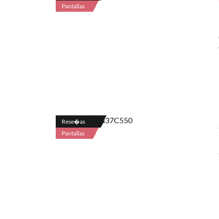
Pantallas
Rese�as
Pantallas