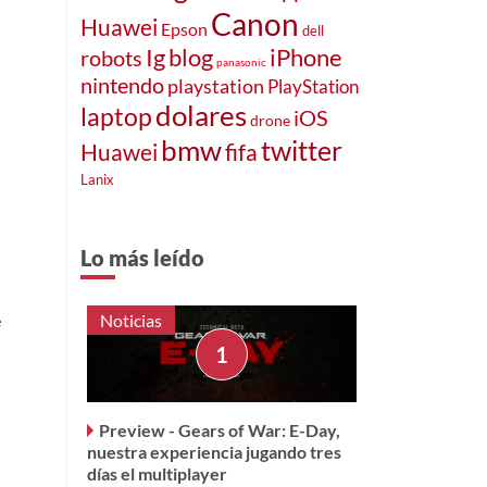
Canon
Huawei
Epson
dell
blog
iPhone
Ig
robots
s
panasonic
nintendo
playstation
PlayStation
dolares
laptop
iOS
drone
bmw
twitter
fifa
Huawei
Lanix
Lo más leído
e
Noticias
Preview - Gears of War: E-Day,
nuestra experiencia jugando tres
días el multiplayer