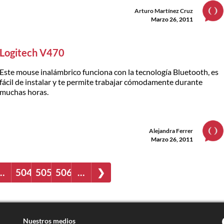
Arturo Martínez Cruz
Marzo 26, 2011
Logitech V470
Este mouse inalámbrico funciona con la tecnología Bluetooth, es
fácil de instalar y te permite trabajar cómodamente durante
muchas horas.
Alejandra Ferrer
Marzo 26, 2011
…
504
505
506
…
❯
Nuestros medios