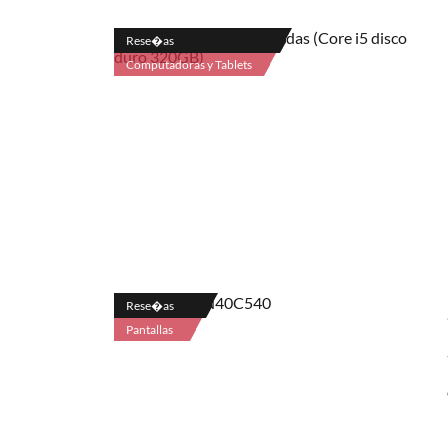
Rese�as
Computadoras y Tablets
Rese�as
Pantallas