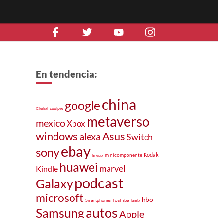
En tendencia:
china
google
coolpix
Gimbal
metaverso
mexico
Xbox
windows
Asus
alexa
Switch
ebay
sony
Kodak
minicomponente
finepix
huawei
marvel
Kindle
podcast
Galaxy
microsoft
hbo
Toshiba
Smartphones
lumix
autos
Samsung
Apple