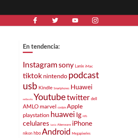
En tendencia:
Instagram
sony
Lanix
iMac
podcast
tiktok
nintendo
usb
Huawei
Kindle
Smartphones
Youtube
twitter
dell
netbooks
Apple
marvel
AMLO
coolpix
huawei
Ig
playstation
ntfs
celulares
iPhone
Alienware
lumix
Android
nikon
hbo
Megapixeles