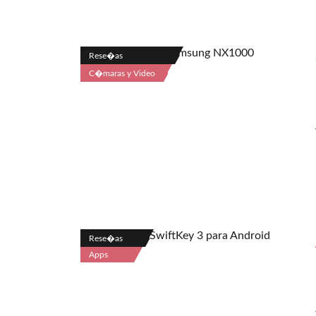
Rese�as
C�maras y Video
Rese�as
Apps