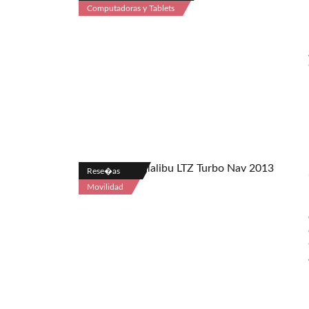
Computadoras y Tablets
Rese�as
Movilidad