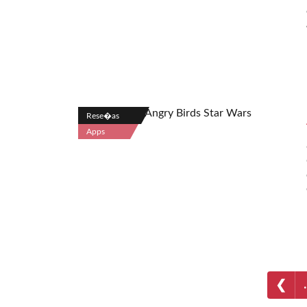
Rese�as
Apps
❮