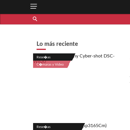
Lo más reciente
Rese�as
C�maras y Video
Rese�as