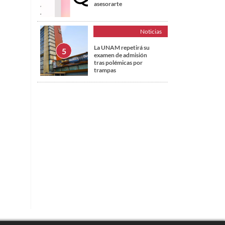
asesorarte
Noticias
La UNAM repetirá su
examen de admisión
tras polémicas por
trampas