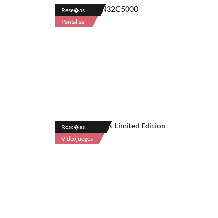
Rese�as
Pantallas
Rese�as
Videojuegos