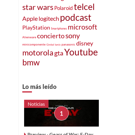
telcel
star wars
Polaroid
podcast
Apple
logitech
microsoft
PlayStation
Smartphones
sony
concierto
Alienware
disney
minicomponente
panasonic
Gimbal
lumix
Youtube
motorola
gta
bmw
Lo más leído
Noticias
Preview - Gears of War: E-Day,