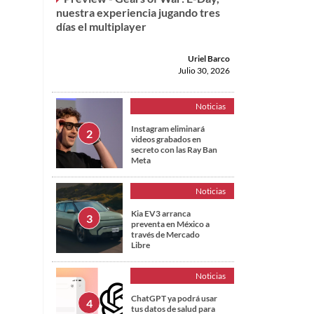
nuestra experiencia jugando tres
días el multiplayer
Uriel Barco
Julio 30, 2026
Noticias
Instagram eliminará
videos grabados en
secreto con las Ray Ban
Meta
Noticias
Kia EV3 arranca
preventa en México a
través de Mercado
Libre
Noticias
ChatGPT ya podrá usar
tus datos de salud para