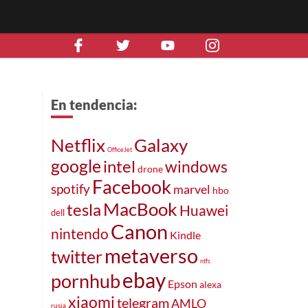
En tendencia:
Netflix
Galaxy
OfficeJet
google
intel
windows
drone
Facebook
spotify
marvel
hbo
MacBook
tesla
Huawei
dell
Canon
nintendo
Kindle
metaverso
twitter
ntfs
ebay
pornhub
Epson
alexa
xiaomi
telegram
AMLO
rusia