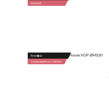
Android
Rese�as
Computadoras y Tablets