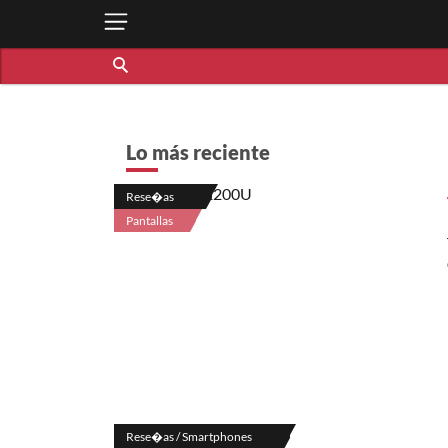
Lo más reciente
Rese�as
Pantallas
Rese�as / Smartphones