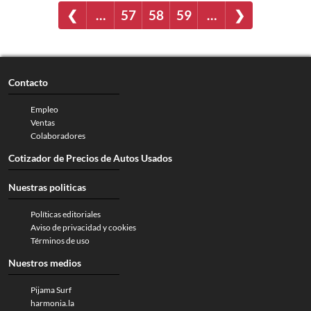
❮
…
57
58
59
…
❯
Contacto
Empleo
Ventas
Colaboradores
Cotizador de Precios de Autos Usados
Nuestras politicas
Políticas editoriales
Aviso de privacidad y cookies
Términos de uso
Nuestros medios
Pijama Surf
harmonia.la