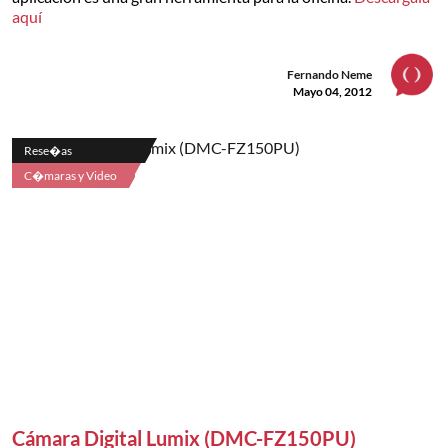
aquí
Fernando Neme
Mayo 04, 2012
Rese�as
C�maras y Video
Cámara Digital Lumix (DMC-FZ150PU)