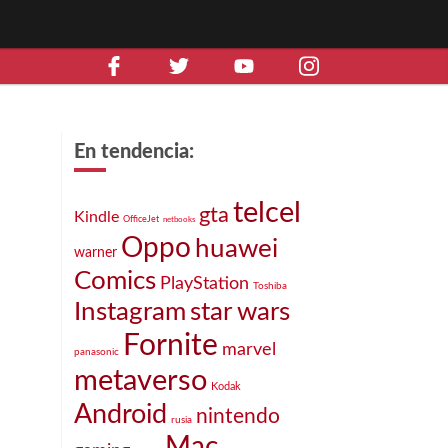
En tendencia:
telcel
gta
Kindle
OfficeJet
netbooks
Oppo
huawei
warner
Comics
PlayStation
Toshiba
Instagram
star wars
Fornite
marvel
panasonic
metaverso
Kodak
Android
nintendo
rusia
Mac