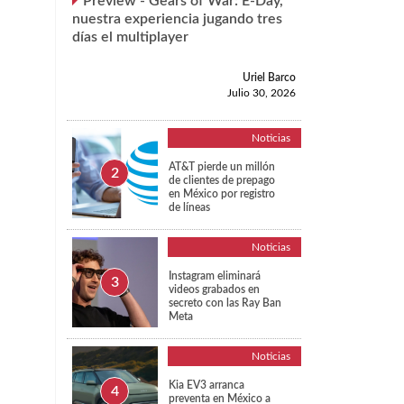
Preview - Gears of War: E-Day,
nuestra experiencia jugando tres
días el multiplayer
Uriel Barco
Julio 30, 2026
Noticias
n
AT&T pierde un millón
de clientes de prepago
en México por registro
de líneas
Noticias
Instagram eliminará
videos grabados en
secreto con las Ray Ban
Meta
Noticias
Kia EV3 arranca
preventa en México a