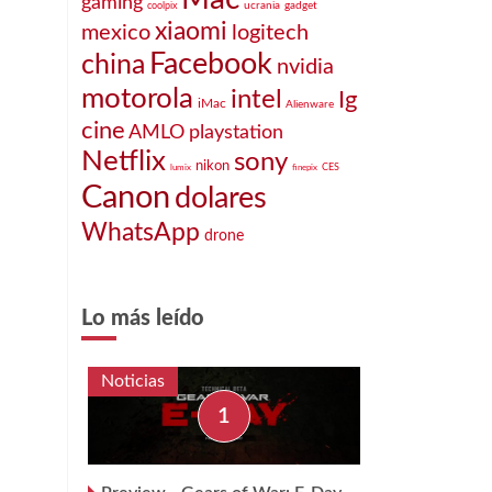
gaming
ucrania
gadget
coolpix
xiaomi
mexico
logitech
Facebook
china
nvidia
motorola
intel
Ig
iMac
Alienware
cine
AMLO
playstation
Netflix
sony
nikon
CES
lumix
finepix
Canon
dolares
WhatsApp
drone
Lo más leído
Noticias