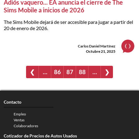
Adiós vaquero... EA anuncia el cierre de The
Sims Mobile a inicios de 2026
The Sims Mobile dejará de ser accesible para jugar a partir del
20 de enero de 2026.
Carlos Daniel Martínez
Octubre 21, 2025
❮
…
86
87
88
…
❯
Contacto
Empleo
Ventas
Colaboradores
Cotizador de Precios de Autos Usados