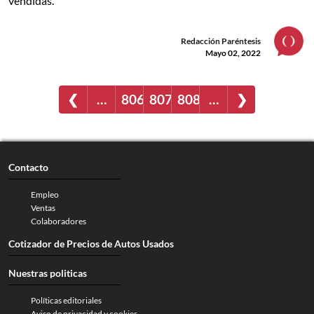
vendidas.
Redacción Paréntesis
Mayo 02, 2022
❮
…
806
807
808
…
❯
Contacto
Empleo
Ventas
Colaboradores
Cotizador de Precios de Autos Usados
Nuestras politicas
Políticas editoriales
Aviso de privacidad y cookies