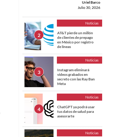
Uriel Barco
Julio 30, 2026
Noticias
AT&T pierde un millón
de clientes de prepago
en México por registro
de líneas
Noticias
Instagram eliminará
videos grabados en
secreto con las Ray Ban
Meta
Noticias
ChatGPT ya podrá usar
a
tus datos de salud para
asesorarte
Noticias