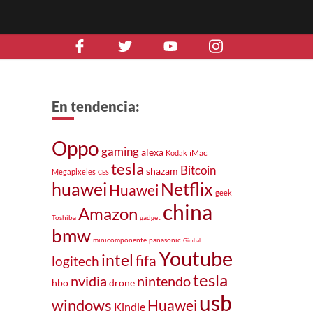
En tendencia:
Oppo
gaming
alexa
iMac
Kodak
tesla
Bitcoin
shazam
Megapixeles
CES
huawei
Netflix
Huawei
geek
china
Amazon
Toshiba
gadget
bmw
minicomponente
panasonic
Gimbal
Youtube
intel
fifa
logitech
tesla
nintendo
nvidia
hbo
drone
usb
windows
Huawei
Kindle