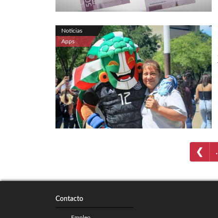
Noticias
Apps
❮
Contacto
Empleo