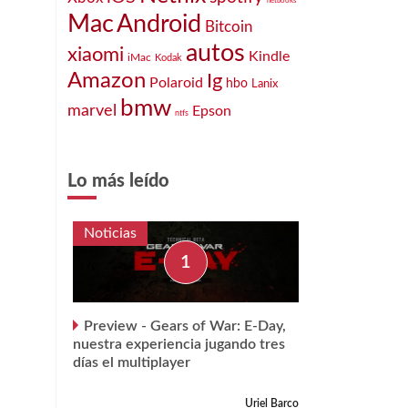
netbooks
Mac
Android
Bitcoin
autos
xiaomi
Kindle
iMac
Kodak
Amazon
Ig
Polaroid
hbo
Lanix
bmw
marvel
Epson
ntfs
Lo más leído
Noticias
Preview - Gears of War: E-Day,
nuestra experiencia jugando tres
días el multiplayer
Uriel Barco