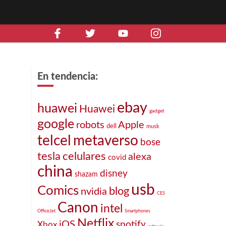
En tendencia:
ebay
huawei
Huawei
gadget
google
robots
Apple
dell
musk
telcel
metaverso
bose
celulares
tesla
alexa
covid
china
disney
shazam
usb
Comics
blog
nvidia
CES
Canon
intel
OfficeJet
Smartphones
Netflix
iOS
spotify
Xbox