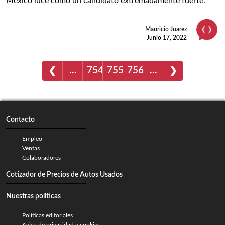
México luce como un candidato extremadamente fuerte.
Mauricio Juarez
Junio 17, 2022
…
754
755
756
…
❮
❯
Contacto
Empleo
Ventas
Colaboradores
Cotizador de Precios de Autos Usados
Nuestras politicas
Políticas editoriales
Aviso de privacidad y cookies