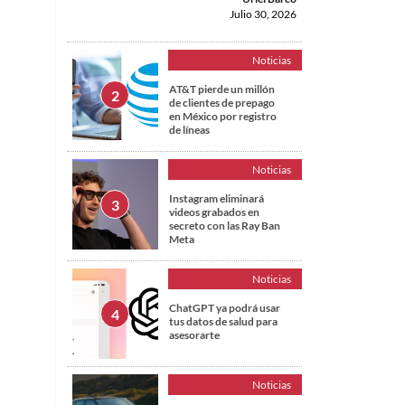
Julio 30, 2026
Noticias
AT&T pierde un millón
de clientes de prepago
en México por registro
de líneas
Noticias
Instagram eliminará
videos grabados en
secreto con las Ray Ban
Meta
Noticias
ChatGPT ya podrá usar
tus datos de salud para
asesorarte
Noticias