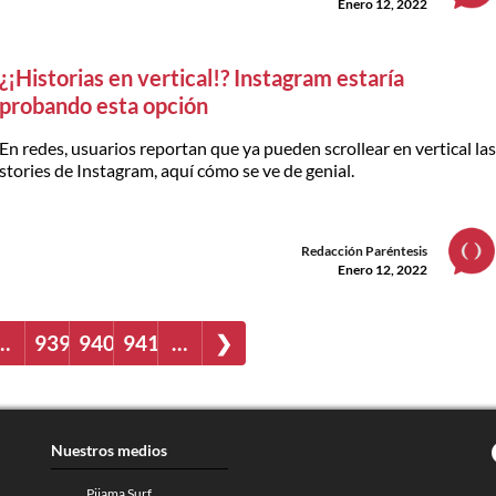
Enero 12, 2022
¿¡Historias en vertical!? Instagram estaría
probando esta opción
En redes, usuarios reportan que ya pueden scrollear en vertical la
stories de Instagram, aquí cómo se ve de genial.
Redacción Paréntesis
Enero 12, 2022
…
939
940
941
…
❯
Nuestros medios
Pijama Surf