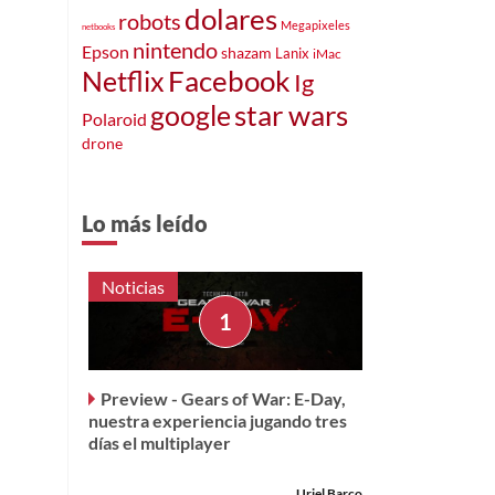
dolares
robots
Megapixeles
netbooks
nintendo
Epson
shazam
Lanix
iMac
Facebook
Netflix
Ig
star wars
google
Polaroid
drone
Lo más leído
Noticias
Preview - Gears of War: E-Day,
nuestra experiencia jugando tres
días el multiplayer
Uriel Barco