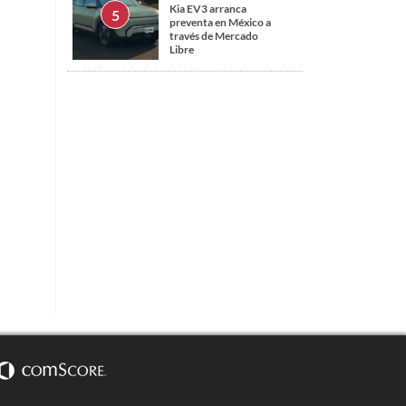
Kia EV3 arranca
preventa en México a
través de Mercado
Libre
s