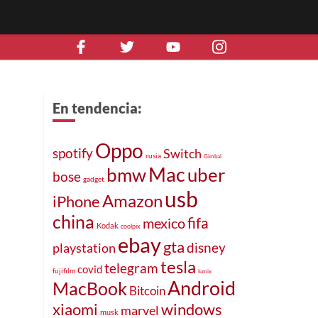
En tendencia:
Oppo
spotify
Switch
rusia
Gimbal
Mac
bmw
uber
bose
gadget
usb
Amazon
iPhone
china
fifa
mexico
Kodak
coolpix
ebay
gta
disney
playstation
tesla
telegram
covid
fujifilm
lumix
Android
MacBook
Bitcoin
xiaomi
windows
marvel
musk