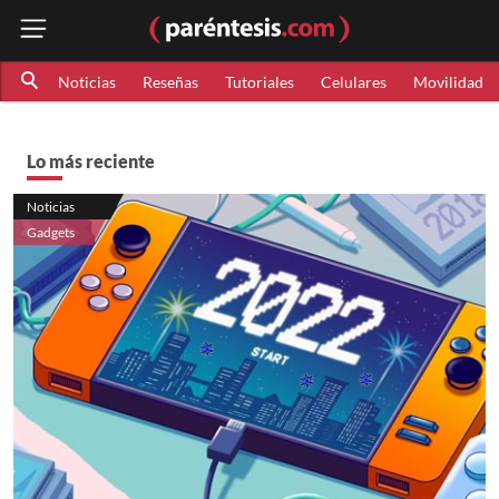
Noticias
Reseñas
Tutoriales
Celulares
Movilidad
Lo más reciente
Noticias
Gadgets