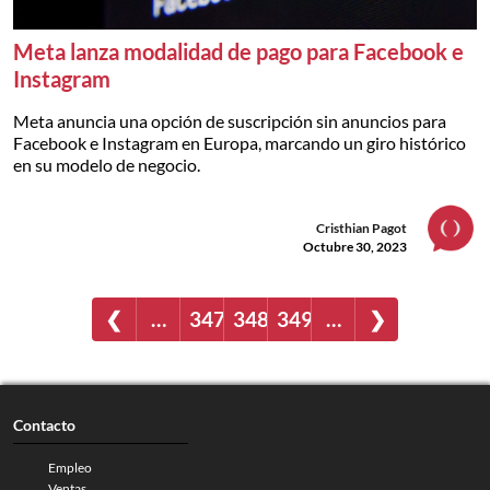
Meta lanza modalidad de pago para Facebook e
Instagram
Meta anuncia una opción de suscripción sin anuncios para
Facebook e Instagram en Europa, marcando un giro histórico
en su modelo de negocio.
Cristhian Pagot
Octubre 30, 2023
❮
…
347
348
349
…
❯
Contacto
Empleo
Ventas