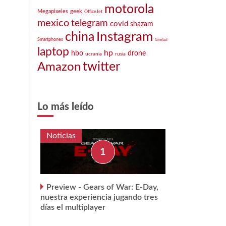
motorola
Megapixeles
geek
OfficeJet
mexico
telegram
covid
shazam
Instagram
china
Smartphones
Gimbal
o
laptop
hp
hbo
drone
ucrania
rusia
twitter
Amazon
Lo más leído
Noticias
Preview - Gears of War: E-Day,
nuestra experiencia jugando tres
días el multiplayer