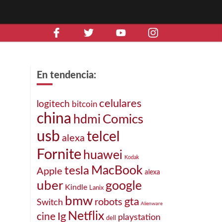
En tendencia:
celulares
logitech
bitcoin
china
Comics
hdmi
,
usb
telcel
alexa
Fornite
huawei
Kodak
MacBook
tesla
Apple
alexa
uber
google
Kindle
Lanix
bmw
gta
robots
Switch
Alienware
Netflix
cine
Ig
playstation
dell